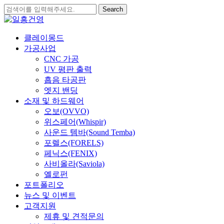
Skip
Search
to
Close
main
Search
content
search
Menu
클레이몽드
가공사업
CNC 가공
UV 평판 출력
흡음 타공판
엣지 밴딩
소재 및 하드웨어
오보(OVVO)
위스페어(Whispir)
사운드 템바(Sound Temba)
포렐스(FORELS)
페닉스(FENIX)
사비올라(Saviola)
옐로펀
포트폴리오
뉴스 및 이벤트
고객지원
제휴 및 견적문의