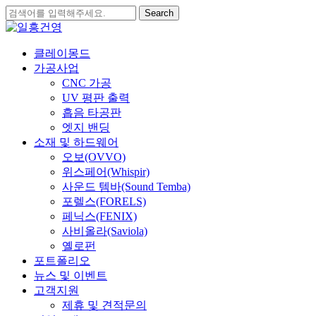
Skip
Search
to
Close
main
Search
content
search
Menu
클레이몽드
가공사업
CNC 가공
UV 평판 출력
흡음 타공판
엣지 밴딩
소재 및 하드웨어
오보(OVVO)
위스페어(Whispir)
사운드 템바(Sound Temba)
포렐스(FORELS)
페닉스(FENIX)
사비올라(Saviola)
옐로펀
포트폴리오
뉴스 및 이벤트
고객지원
제휴 및 견적문의