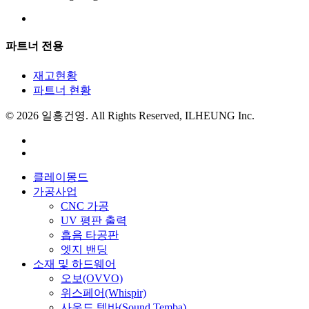
파트너 전용
재고현황
파트너 현황
© 2026 일흥건영. All Rights Reserved, ILHEUNG Inc.
facebook
instagram
Close
클레이몽드
Menu
가공사업
CNC 가공
UV 평판 출력
흡음 타공판
엣지 밴딩
소재 및 하드웨어
오보(OVVO)
위스페어(Whispir)
사운드 템바(Sound Temba)