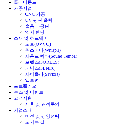
Close
클레이몽드
Menu
가공사업
CNC 가공
UV 평판 출력
흡음 타공판
엣지 밴딩
소재 및 하드웨어
오보(OVVO)
위스페어(Whispir)
사운드 템바(Sound Temba)
포렐스(FORELS)
페닉스(FENIX)
사비올라(Saviola)
옐로펀
포트폴리오
뉴스 및 이벤트
고객지원
제휴 및 견적문의
기업소개
비전 및 경영전략
오시는 길