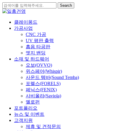
Skip
Search
to
Close
main
Search
content
search
Menu
클레이몽드
가공사업
CNC 가공
UV 평판 출력
흡음 타공판
엣지 밴딩
소재 및 하드웨어
오보(OVVO)
위스페어(Whispir)
사운드 템바(Sound Temba)
포렐스(FORELS)
페닉스(FENIX)
사비올라(Saviola)
옐로펀
포트폴리오
뉴스 및 이벤트
고객지원
제휴 및 견적문의