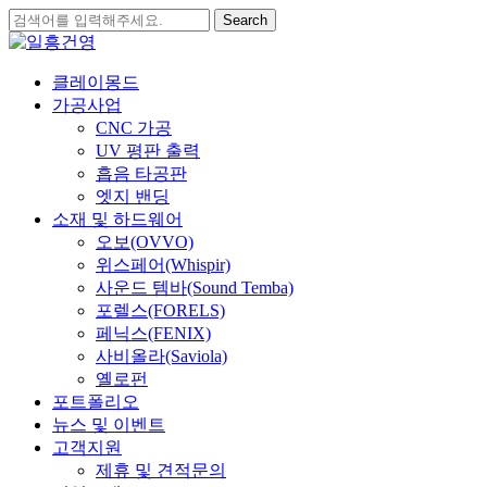
Skip
Search
to
Close
main
Search
content
search
Menu
클레이몽드
가공사업
CNC 가공
UV 평판 출력
흡음 타공판
엣지 밴딩
소재 및 하드웨어
오보(OVVO)
위스페어(Whispir)
사운드 템바(Sound Temba)
포렐스(FORELS)
페닉스(FENIX)
사비올라(Saviola)
옐로펀
포트폴리오
뉴스 및 이벤트
고객지원
제휴 및 견적문의