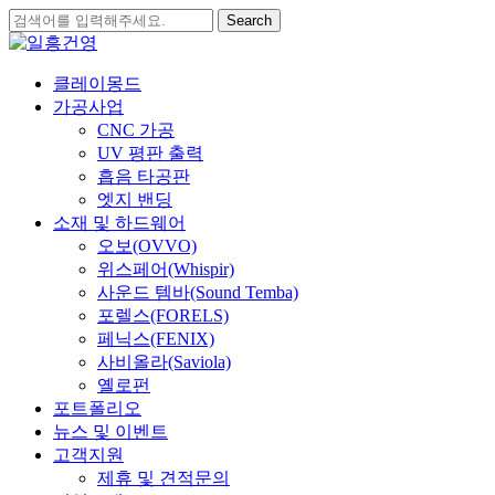
Skip
Search
to
Close
main
Search
content
search
Menu
클레이몽드
가공사업
CNC 가공
UV 평판 출력
흡음 타공판
엣지 밴딩
소재 및 하드웨어
오보(OVVO)
위스페어(Whispir)
사운드 템바(Sound Temba)
포렐스(FORELS)
페닉스(FENIX)
사비올라(Saviola)
옐로펀
포트폴리오
뉴스 및 이벤트
고객지원
제휴 및 견적문의