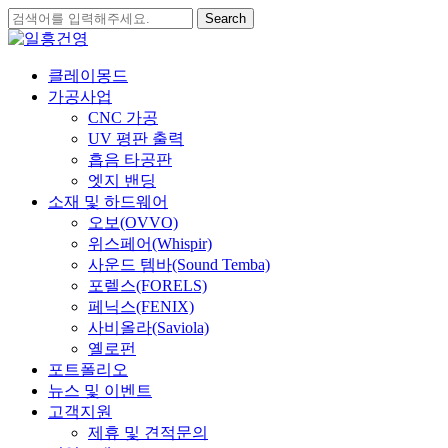
Skip
Search
to
Close
main
Search
content
search
Menu
클레이몽드
가공사업
CNC 가공
UV 평판 출력
흡음 타공판
엣지 밴딩
소재 및 하드웨어
오보(OVVO)
위스페어(Whispir)
사운드 템바(Sound Temba)
포렐스(FORELS)
페닉스(FENIX)
사비올라(Saviola)
옐로펀
포트폴리오
뉴스 및 이벤트
고객지원
제휴 및 견적문의